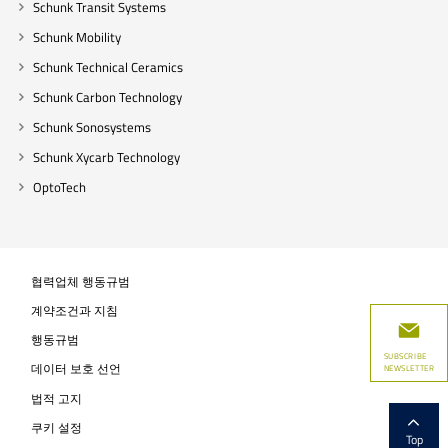
Schunk Transit Systems
Schunk Mobility
Schunk Technical Ceramics
Schunk Carbon Technology
Schunk Sonosystems
Schunk Xycarb Technology
OptoTech
협력업체 행동규범
계약조건과 지침
행동규범
SUBSCRIBE
데이터 보호 선언
NEWSLETTER
법적 고지
쿠키 설정
Top