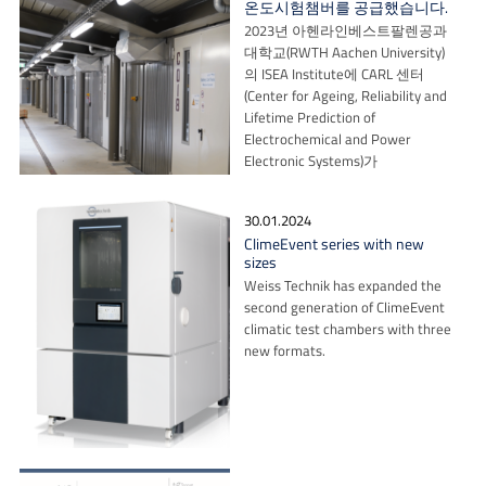
온도시험챔버를 공급했습니다.
2023년 아헨라인베스트팔렌공과
대학교(RWTH Aachen University)
의 ISEA Institute에 CARL 센터
(Center for Ageing, Reliability and
Lifetime Prediction of
Electrochemical and Power
Electronic Systems)가
30.01.2024
ClimeEvent series with new
sizes
Weiss Technik has expanded the
second generation of ClimeEvent
climatic test chambers with three
new formats.