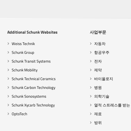
Additional Schunk Websites
사업부문
Weiss Technik
자동차
Schunk Group
항공우주
Schunk Transit Systems
전자
Schunk Mobility
제약
Schunk Technical Ceramics
바이올로지
Schunk Carbon Technology
병원
Schunk Sonosystems
의학기술
Schunk Xycarb Technology
열적 스트레스를 받는
OptoTech
재료
방위