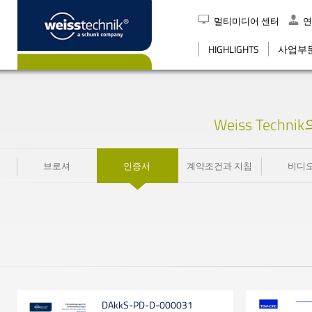
멀티미디어 센터
연
검색
HIGHLIGHTS
사업부
Weiss Tec
브로셔
인증서
계약조건과 지침
비디
DAkkS-PD-D-000031