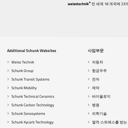
®
weisstechnik
전 세계 18 개국에 
Additional Schunk Websites
사업부문
Weiss Technik
자동차
Schunk Group
항공우주
Schunk Transit Systems
전자
Schunk Mobility
제약
Schunk Technical Ceramics
바이올로지
Schunk Carbon Technology
병원
Schunk Sonosystems
의학기술
Schunk Xycarb Technology
열적 스트레스를 받는