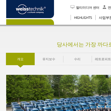
멀티미디어 센터
연
검색
HIGHLIGHTS
사업부
당사에서는 가장 까다
개요
유지보수
수리
레트로피트 