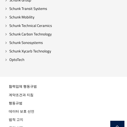
Schunk Group
Schunk Transit Systems
Schunk Mobility
Schunk Technical Ceramics
Schunk Carbon Technology
Schunk Sonosystems
Schunk Xycarb Technology
OptoTech
협력업체 행동규범
계약조건과 지침
행동규범
데이터 보호 선언
법적 고지