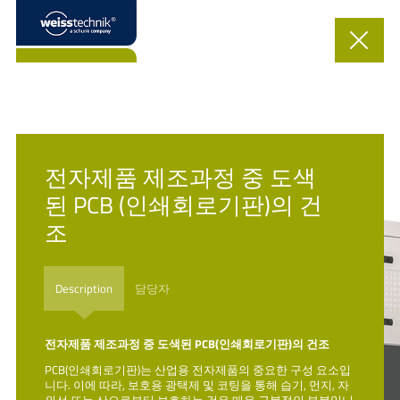
Close
Weiss Technik – Schunk 그룹사
전자제품 제조과정 중 도색
®
weisstechnik
전 세계 18 개국에 23개 지사 운영 – 세계 어디에서든 귀사의
내부 프로세스에 완벽하게 부합하는 스페셜 시스템과 고성능 시리즈 제품,
된 PCB (인쇄회로기판)의 건
종합지원 서비스를 제공할 수 있는 당사의 전문가팀을 찾으실 수 있습니다.
조
회사개요
Description
담당자
Additional Schunk Websites
 건조
전자제품 제조과정 중 도색된 PCB(인쇄회로기판)의 건조
전자제품
Weiss Technik
성 요소입
PCB(인쇄회로기판)는 산업용 전자제품의 중요한 구성 요소입
PCB(
Schunk Group
먼지, 자
니다. 이에 따라, 보호용 광택제 및 코팅을 통해 습기, 먼지, 자
니다. 이
 부분입니
외선 또는 산으로부터 보호하는 것은 매우 근본적인 부분입니
외선 또
Schunk Transit Systems