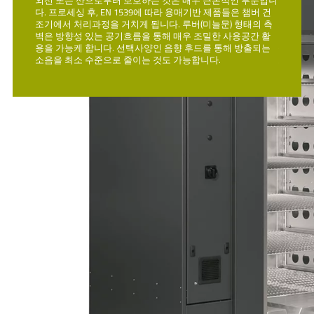
 챔버 건
다. 프로세싱 후, EN 1539에 따라 용매기반 제품들은 챔버 건
다. 프로
Schunk Mobility
형태의 측
조기에서 처리과정을 거치게 됩니다. 루버(미늘문) 형태의 측
조기에서
공간 활
벽은 방향성 있는 공기흐름을 통해 매우 조밀한 사용공간 활
벽은 방
Schunk Technical Ceramics
방출되는
용을 가능케 합니다. 선택사양인 음향 후드를 통해 방출되는
용을 가
소음을 최소 수준으로 줄이는 것도 가능합니다.
소음을 
Schunk Carbon Technology
Schunk Sonosystems
Schunk Xycarb Technology
OptoTech
협력업체 행동규범
계약조건과 지침
행동규범
데이터 보호 선언
법적 고지
쿠키 설정
Top