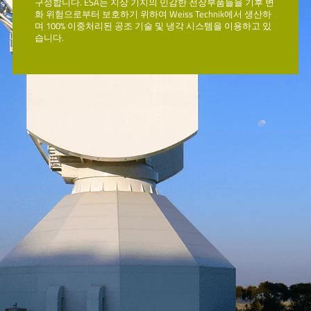
 기후 변
구성합니다. ESA는 지상 기지의 민감한 전장부품들을 기후 변
구성합니
서 생산하
화 위험으로부터 보호하기 위하여 Weiss Technik에서 생산하
화 위험으
Schunk Mobility
용하고 있
며 100% 이중처리된 공조 기술 및 냉각 시스템을 이용하고 있
며 100
습니다.
습니다.
Schunk Technical Ceramics
Schunk Carbon Technology
Schunk Sonosystems
Schunk Xycarb Technology
OptoTech
협력업체 행동규범
계약조건과 지침
행동규범
데이터 보호 선언
법적 고지
쿠키 설정
Top