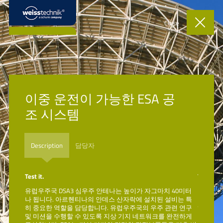
Close
Weiss Technik – Schunk 그룹사
이중 운전이 가능한 ESA 공
®
weisstechnik
전 세계 18 개국에 23개 지사 운영 – 세계 어디에서든 귀사의
내부 프로세스에 완벽하게 부합하는 스페셜 시스템과 고성능 시리즈 제품,
조 시스템
종합지원 서비스를 제공할 수 있는 당사의 전문가팀을 찾으실 수 있습니다.
회사개요
Description
담당자
Additional Schunk Websites
Test it.
Test it.
40미터
유럽우주국 DSA3 심우주 안테나는 높이가 자그마치 40미터
유럽우주
Weiss Technik
비는 특
나 됩니다. 아르헨티나의 안데스 산자락에 설치된 설비는 특
나 됩니
련 연구
히 중요한 역할을 담당합니다. 유럽우주국의 우주 관련 연구
히 중요
Schunk Group
완전하게
및 미션을 수행할 수 있도록 지상 기지 네트워크를 완전하게
및 미션
Schunk Transit Systems