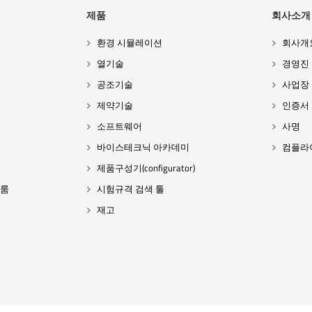
제품
회사소개
환경 시뮬레이션
회사개
열기술
경영진
공조기술
사업장
제약기술
인증서
소프트웨어
사명
바이스테크닉 아카데미
컴플라
제품구성기(configurator)
 룸
시험규격 검색 툴
재고