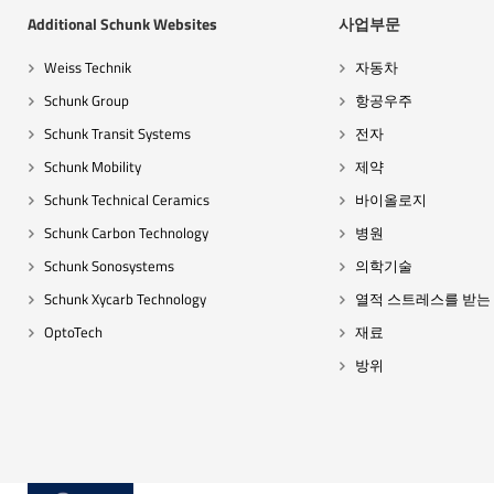
Additional Schunk Websites
사업부문
Weiss Technik
자동차
Schunk Group
항공우주
Schunk Transit Systems
전자
Schunk Mobility
제약
Schunk Technical Ceramics
바이올로지
Schunk Carbon Technology
병원
Schunk Sonosystems
의학기술
Schunk Xycarb Technology
열적 스트레스를 받는
OptoTech
재료
방위