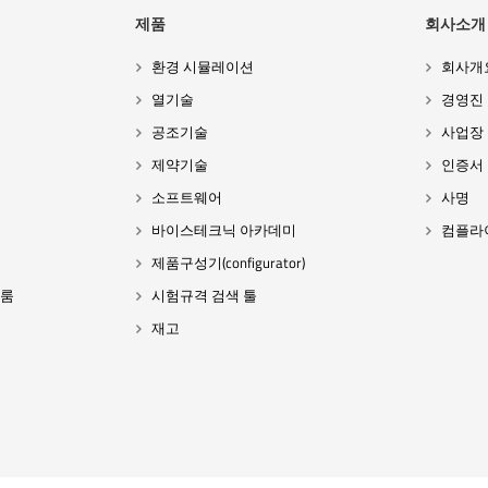
제품
회사소개
환경 시뮬레이션
회사개
열기술
경영진
공조기술
사업장
제약기술
인증서
소프트웨어
사명
바이스테크닉 아카데미
컴플라
제품구성기(configurator)
 룸
시험규격 검색 툴
재고