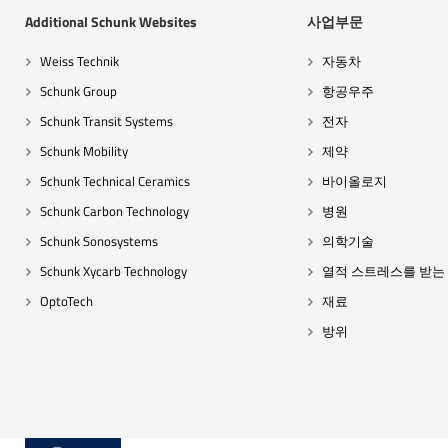
Additional Schunk Websites
사업부문
Weiss Technik
자동차
Schunk Group
항공우주
Schunk Transit Systems
전자
Schunk Mobility
제약
Schunk Technical Ceramics
바이올로지
Schunk Carbon Technology
병원
Schunk Sonosystems
의학기술
Schunk Xycarb Technology
열적 스트레스를 받는
OptoTech
재료
방위