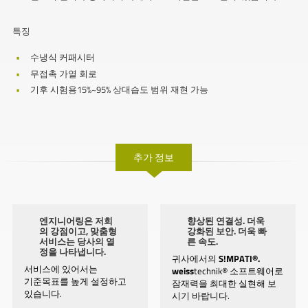
특징
수냉식 커패시터
무접촉 가열 회로
기후 시험용15%~95% 상대습도 범위 재현 가능
추가 정보
엔지니어링은 저희
향상된 연결성. 더욱
의 강점이고, 맞춤형
강화된 보안. 더욱 빠
서비스는 당사의 열
른 속도.
정을 나타냅니다.
귀사에서의
S!MPATI®.
서비스에 있어서는
weiss
technik® 소프트웨어로
기준목표를 높게 설정하고
잠재력을 최대한 실현해 보
있습니다.
시기 바랍니다.