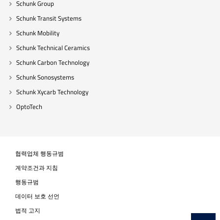
Schunk Group
Schunk Transit Systems
Schunk Mobility
Schunk Technical Ceramics
Schunk Carbon Technology
Schunk Sonosystems
Schunk Xycarb Technology
OptoTech
협력업체 행동규범
계약조건과 지침
행동규범
데이터 보호 선언
법적 고지