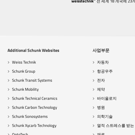
weisstechnik
전 세계 18 개국에 
Additional Schunk Websites
사업부문
Weiss Technik
자동차
Schunk Group
항공우주
Schunk Transit Systems
전자
Schunk Mobility
제약
Schunk Technical Ceramics
바이올로지
Schunk Carbon Technology
병원
Schunk Sonosystems
의학기술
Schunk Xycarb Technology
열적 스트레스를 받는
OptoTech
재료