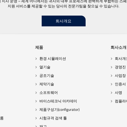
23개 지사 운영 – 세계 어디에서든 귀사의 내부 프로세스에 완벽하게 부합하는 스
지원 서비스를 제공할 수 있는 당사의 전문가팀을 찾으실 수 있습니다.
회사개요
제품
회사소개
환경 시뮬레이션
회사개
열기술
경영진
공조기술
사업장
제약기술
인증서
소프트웨어
사명
바이스테크닉 아카데미
컴플라
제품구성기(configurator)
 룸
시험규격 검색 툴
재고