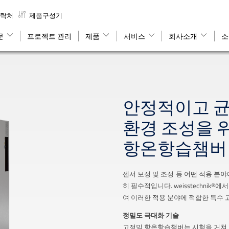
락처
제품구성기
문
프로젝트 관리
제품
서비스
회사소개
소
안정적이고 균
환경 조성을 
항온항습챔버
센서 보정 및 조정 등 어떤 적용 분
히 필수적입니다. weisstechnik®에
여 이러한 적용 분야에 적합한 특수
정밀도 극대화 기술
고정밀 항온항습챔버는 시험을 거쳐 검증