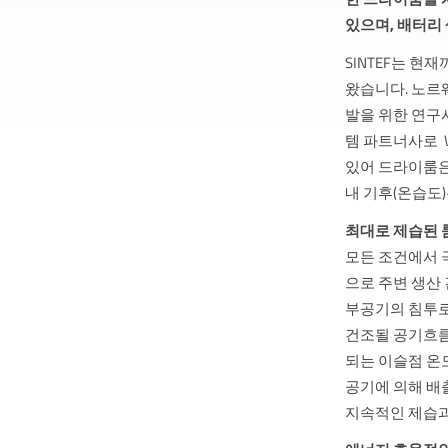
있으며, 배터리
SINTEF는 현
왔습니다. 노르
발을 위한 연구
템 파트너사로 W
있어 드라이룸은
내 기후(온습도
최대로 제습된 
모든 조건에서 
으로 주변 생산
부공기의 침투로
건조될 공기흐름
되는 이슬점 온도
공기에 의해 배출됩니
지속적인 제습과