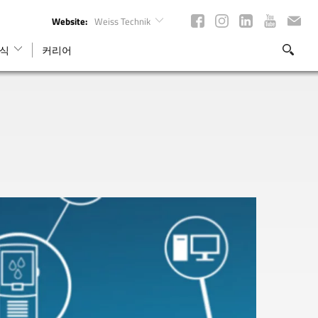
Website:
Weiss Technik
식
커리어