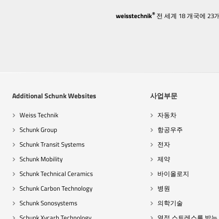
®
weisstechnik
전 세계 18 개국에 
Additional Schunk Websites
사업부문
Weiss Technik
자동차
Schunk Group
항공우주
Schunk Transit Systems
전자
Schunk Mobility
제약
Schunk Technical Ceramics
바이올로지
Schunk Carbon Technology
병원
Schunk Sonosystems
의학기술
Schunk Xycarb Technology
열적 스트레스를 받는