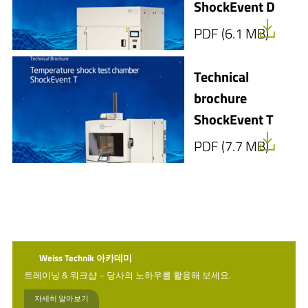
ShockEvent D
Sound
pressure
dB(A)
58
62
69
PDF (6.1 MB)
level
Weight
Technical
Test
kg
800
1000
1200
Chamber
brochure
Weight
ShockEvent T
machine
set/
kg
PDF (7.7 MB)
control
cabinet
R-449A
Refrigerant
type
R-23
Weiss Technik 아카데미
트레이닝 & 워크샵 – 당사의 노하우를 활용해 보세요.
자세히 알아보기