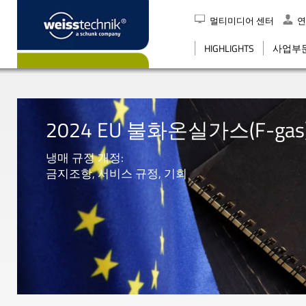
멀티미디어 센터
연
검색
HIGHLIGHTS
사업부
2024 EU 불화온실가스(F-gas
냉매 규정 개정:
금지조항, 서비스 규정, 기회